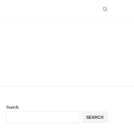
Search
SEARCH