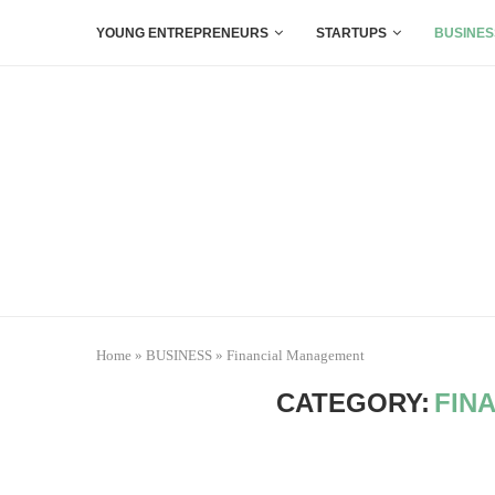
YOUNG ENTREPRENEURS
STARTUPS
BUSINES
Home
»
BUSINESS
»
Financial Management
CATEGORY:
FIN